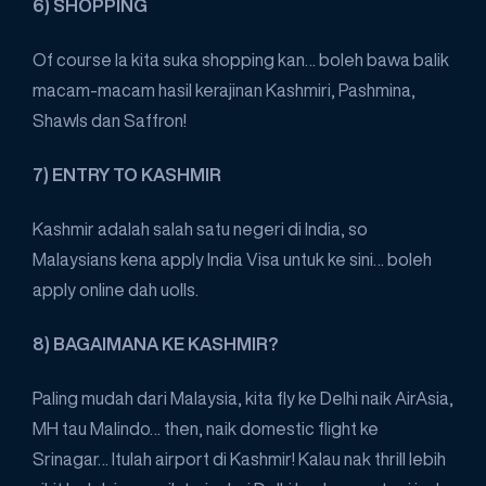
6) SHOPPING
Of course la kita suka shopping kan… boleh bawa balik
macam-macam hasil kerajinan Kashmiri, Pashmina,
Shawls dan Saffron!
7) ENTRY TO KASHMIR
Kashmir adalah salah satu negeri di India, so
Malaysians kena apply India Visa untuk ke sini… boleh
apply online dah uolls.
8) BAGAIMANA KE KASHMIR?
Paling mudah dari Malaysia, kita fly ke Delhi naik AirAsia,
MH tau Malindo… then, naik domestic flight ke
Srinagar… Itulah airport di Kashmir! Kalau nak thrill lebih