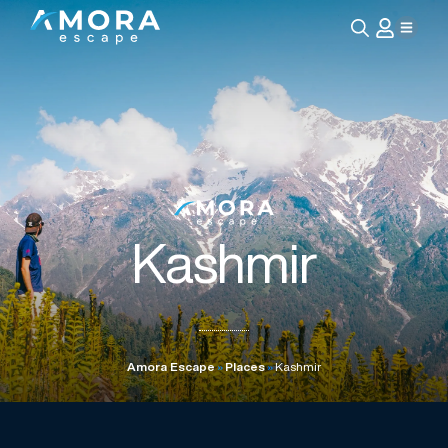
Search
for:
Kashmir
Amora Escape
»
Places
»
Kashmir