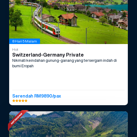
8 Hari 5 Malam
Hot
Switzerland-Germany Private
Nikmati keindahan gunung-ganang yang tersergam indah di
bumi Eropah
Serendah RM9890/pax