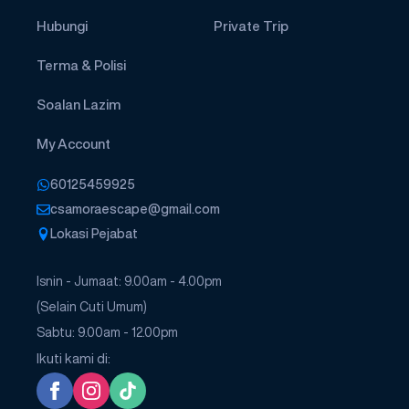
Hubungi
Private Trip
Terma & Polisi
Soalan Lazim
My Account
60125459925
csamoraescape@gmail.com
Lokasi Pejabat
Isnin - Jumaat: 9.00am - 4.00pm
(Selain Cuti Umum)
Sabtu: 9.00am - 12.00pm
Ikuti kami di: