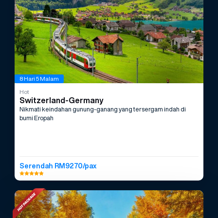
8 Hari 5 Malam
Hot
Switzerland-Germany
Nikmati keindahan gunung-ganang yang tersergam indah di
bumi Eropah
Serendah RM9270/pax