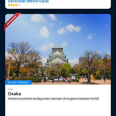
Serendah RM4970/pax
6 Hari 4 Malam
Hot
Osaka
Selami keunikan budaya dan warisan di negara matahari terbit