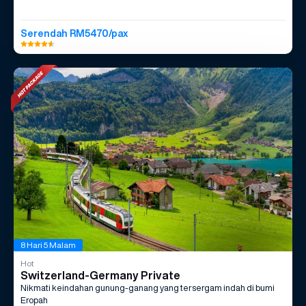
Serendah RM5470/pax
8 Hari 5 Malam
Hot
Switzerland-Germany Private
Nikmati keindahan gunung-ganang yang tersergam indah di bumi
Eropah