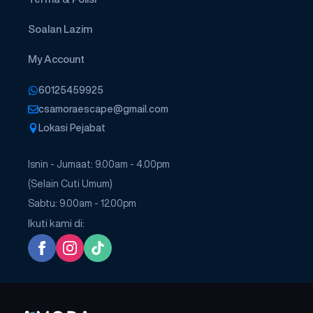
Soalan Lazim
My Account
60125459925
csamoraescape@gmail.com
Lokasi Pejabat
Isnin - Jumaat: 9.00am - 4.00pm
(Selain Cuti Umum)
Sabtu: 9.00am - 12.00pm
Ikuti kami di: